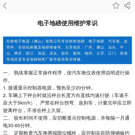
电子地磅使用维护常识
先锋电子衡器（佛山）有限公司专业销售地磅、电子地磅、汽车衡、皮
带秤、自动化称重及地磅维修等。主营地区：广州、佛山、汕头、中
山、肇庆、阳江、清远、茂名、韶关、惠州、梅州、云浮、江门、珠海
等地区是专业地磅销售厂家并提供售后维修。
一、 熟练掌握正常操作程序，按汽车衡仪表使用说明进行操
作。
1. 接通显示控制器电源，预热至少20分钟。
2. 车辆上下秤台时就沿秤台长度方向直线均速行驶（车速不
应大于5km/h）、严禁在秤台拐弯、急刹车，计量完毕应立即
驶离秤台，不准在秤上久留。
二、 较长时间不使用，应切断显示控制电源，并每隔一月通
电30-60分钟。
三、 定期检查汽车衡两端限位螺栓，应控制在距防撞钢板约