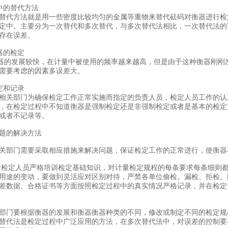
中的替代方法
代方法就是用一些密度比较均匀的金属等重物来替代砝码对衡器进行检
定中。主要分为一次替代和多次替代，与多次替代法相比，一次替代法的
存在误差。
器的检定
的发展较快，在计量中被使用的频率越来越高，但是由于这种衡器刚刚发
需要考虑的因素多误差大。
定和记录
关部门为确保检定工作正常实施而指定的负责人员，检定人员工作的认
，在检定过程中不知道衡器是强制检定还是非强制检定或者是基本的检定
或者不记录等。
题的解决方法
关部门需要采取相应措施来解决问题，保证检定工作的正常进行，使衡器
定人员严格培训检定基础知识，对计量检定规程的每条要求每条细则都
用途的变动，要做到灵活应对区别对待，严禁各单位偷检。漏检、拒检。
差数据、合格证书等方面按照检定过程中的真实情况严格记录，并在检定
门要根据衡器的发展和衡器衡器种类的不同，修改或制定不同的检定规
替代法是检定过程中广泛应用的方法，在多次替代法中，对误差的控制要