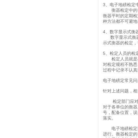
3、电子地磅检定
衡器检定中的替
衡器平时的定期检
种方法都不可避地
4、数字显示式衡
数字显示式衡器
示式衡器的检定，
5、检定人员的检
检定人员就是相
对检定规程不熟悉
过程中记录不认真
电子地磅定常见问
针对上述问题，相
检定部门应对检
对于各单位的衡器
号，配备位置，误
落实。
电子地磅检定部
进行。衡器检定的