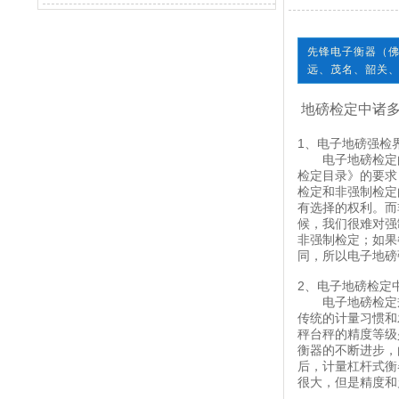
先锋电子衡器（
远、茂名、韶关
地磅检定中诸
1、电子地磅强检
电子地磅检定的
检定目录》的要求
检定和非强制检定
有选择的权利。而
候，我们很难对强
非强制检定；如果
同，所以电子地磅
2、电子地磅检定
电子地磅检定规
传统的计量习惯和
秤台秤的精度等级
衡器的不断进步，
后，计量杠杆式衡
很大，但是精度和