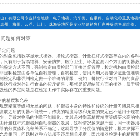
佛山）有限公司专业销售地磅、电子地磅、汽车衡、皮带秤、自动化称重及地磅
、惠州、梅州、云浮、江门、珠海等地区是专业地磅销售厂家并提供售后维修。
多问题如何对策
界定问题
对象包括数字显示式衡器、增铊式衡器、计量杠杆式衡器等在内的各种
，只有用于贸易结算、安全防护、医疗卫生、环境监测四个方面的衡器必
的鉴定方式不同，强制检定由质检部门直接监督管理，检定机构由质检部
非强制检定由各单位自我管理，自我检定，使用周期只要能保证量值准确
制检定和非强制检定做一个准确的界限，例如，餐饮行业对自己做的食品
餐饮行业对外进行食品的按斤销售，那就是贸易结算方面的衡器，属于强
强检的界定问题是在检定工作中实际存在的重要问题。
中的精度和允差
定精度等级和允差的问题，和衡器本身的特性和传统的计量习惯息息相
发展之后的衡器不能统一，传统的精度等级和允差的规定已不适用于现在
少，导致对物品的测量不能细化，尤其是对衡器精度精度等级要求高的物
由计量杠杆式衡器到自动衡器的发展，这种情况越来越严重，同一衡器用
器的分度值和允差关系不确定，这就导致了分度值的随意性，根本发挥不
允差相同，问题时这种方法却不违反相关规定，因此衡器检定中的精度和