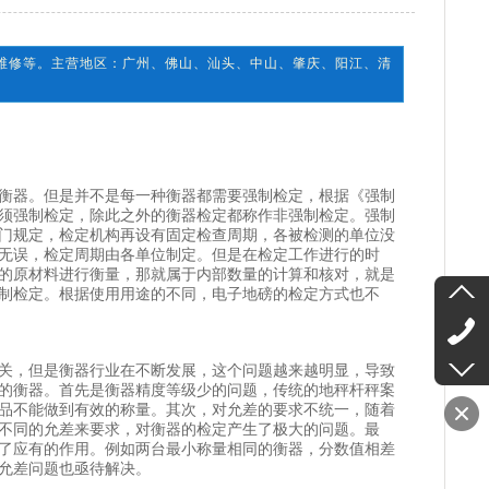
维修等。主营地区：广州、佛山、汕头、中山、肇庆、阳江、清
衡器。但是并不是每一种衡器都需要强制检定，根据《强制
须强制检定，除此之外的衡器检定都称作非强制检定。强制
门规定，检定机构再设有固定检查周期，各被检测的单位没
无误，检定周期由各单位制定。但是在检定工作进行的时
的原材料进行衡量，那就属于内部数量的计算和核对，就是
制检定。根据使用用途的不同，电子地磅的检定方式也不
关，但是衡器行业在不断发展，这个问题越来越明显，导致
的衡器。首先是衡器精度等级少的问题，传统的地秤杆秤案
品不能做到有效的称量。其次，对允差的要求不统一，随着
不同的允差来要求，对衡器的检定产生了极大的问题。最
了应有的作用。例如两台最小称量相同的衡器，分数值相差
允差问题也亟待解决。