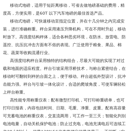
移动式地磅，适用于短距离移动，可省去做地磅基础的费用，精
度高，方便实用，是60T 以下汽车地磅的最佳首选产品。
移动式地磅，可快速移动至指定位置，并在十几分钟之内完成安
装，进行准确称重。秤台采用液压升降机构，可在不用时升起，移动
时放下。高强度结构秤体，适合各种恶劣环境，在防水、放雷电、防
遥控、抗压抗冲击方面有不俗的表现。广泛使用于粮食、果品、棉
花、蔬菜等收购流通行业。
高强度结构秤台采用独特的结构组合，尽最大可能的实现了对过
载和地面的适应程度。秤台引坡采用浮桥技术，与称台紧密结合，在
移动时可翻转到秤的台面之上，便于移动。秤台超低外型设计，抗冲
击能力强。秤台与引坡一体化设计，合适的爬坡角度，可使车辆轻松
上秤台称重。
高性能专用称重仪表：配有微型打印机，可打印称重磅单，也可
打印日报表，内容包括时间、日期、毛重、净重、皮重。配有高容量
可充蓄电池的称重仪表，交直流两用，可工作一至三天；智能化判别
电池电量，自动关机保护电池；防止过充电，电池充满电后可连续工