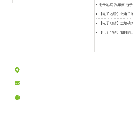
电子地磅 汽车衡 电
【电子地磅】做电子
【电子地磅】过地磅
【电子地磅】如何防
地址：广东省惠州市惠城区三栋镇叶挺大道NEW湾区创意产
10楼
E-mail:331629653@qq.com
电话：0752-3231440 销售热线：13480555995 (刘先生 
版权所有：惠州市惠先锋称重设备惠州总公司致力于惠州地区地磅安