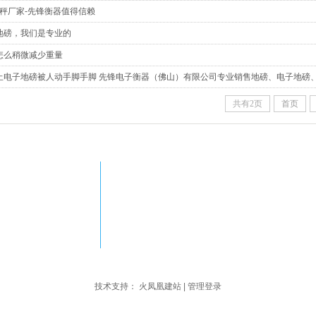
子秤厂家-先锋衡器值得信赖
地磅，我们是专业的
怎么稍微减少重量
止电子地磅被人动手脚手脚 先锋电子衡器（佛山）有限公司专业销售地磅、电子地磅
共有2页
首页
业园B栋8号电梯
惠州先锋电子衡器有限公司专业销售地磅、
州汽车衡、惠州地磅维修、惠州电子秤、惠
地磅维修，欢迎来电咨询。
)
装、销售、
及地磅维修 www.dibang8.com
粤ICP备2022133920号
技术支持：
火凤凰建站
|
管理登录